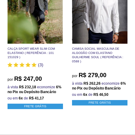
CALÇA SPORT WEAR SLIM COM
CAMISA SOCIAL MASCULINA DE
ELASTANO ( REFERÊNCIA : 101
ALGODÃO COM ELASTANO
151029 )
GUILHERME SOUL ( REFERÊNCIA :
0588 )
(3)
R$ 279,00
por
R$ 247,00
por
à vista
R$ 262,26
economize
6%
à vista
R$ 232,18
economize
6%
no Pix ou Depósito Bancário
no Pix ou Depósito Bancário
ou em
6x
de
R$ 46,50
ou em
6x
de
R$ 41,17
FRETE GRÁTIS
FRETE GRÁTIS