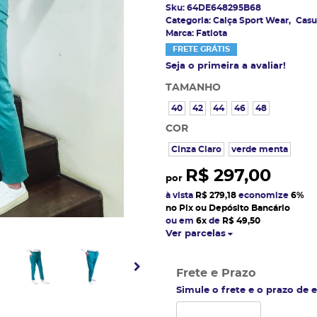
Sku:
64DE648295B68
Categoria:
Calça Sport Wear
Casu
Marca:
Fatiota
FRETE GRÁTIS
Seja o primeira a avaliar!
TAMANHO
40
42
44
46
48
COR
Cinza Claro
verde menta
R$ 297,00
por
à vista
R$ 279,18
economize
6%
no Pix ou Depósito Bancário
ou em
6x
de
R$ 49,50
Ver parcelas
Frete e Prazo
Simule o frete e o prazo de 